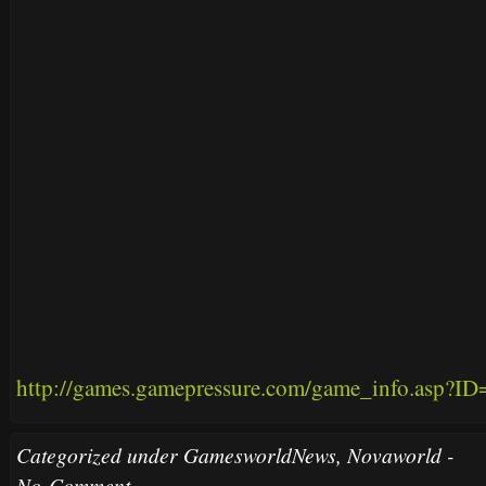
http://games.gamepressure.com/game_info.asp?I
Categorized under
GamesworldNews
,
Novaworld
-
No Comment